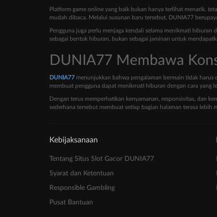
Platform game online yang baik bukan hanya terlihat menarik, te
mudah dibaca. Melalui susunan baru tersebut, DUNIA77 berupaya m
Pengguna juga perlu menjaga kendali selama menikmati hiburan di
sebagai bentuk hiburan, bukan sebagai jaminan untuk mendapatkan
DUNIA77 Membawa Konsep
DUNIA77
menunjukkan bahwa pengalaman bermain tidak harus dimu
membuat pengguna dapat menikmati hiburan dengan cara yang leb
Dengan terus memperhatikan kenyamanan, responsivitas, dan kem
sederhana tersebut membuat setiap bagian halaman terasa lebih
Kebijaksanaan
Tentang Situs Slot Gacor DUNIA77
Syarat dan Ketentuan
Responsible Gambling
Pusat Bantuan