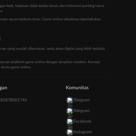
n baik, halaman tidak terlalu berat, dan informasi penting harus
a.
tusan secara terburu-buru. Game online sebaiknya diperlakukan
a
an yang mudah ditemukan, serta akses digital yang lebih terbuka
mencari platform game online dengan tampilan modern. Konsep
 dunia game online.
gan
Komunitas
285878001745
Telegram
Telegram
Facebook
Instagram