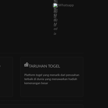
Whatsapp
O
TARUHAN TOGEL
Platform togel yang menarik dari perusahan
terbaik di dunia yang menawarkan hadiah
kemenangan besar