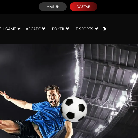
MASUK
DAFTAR
SH GAME
ARCADE
POKER
E-SPORTS
SABUNG AYAM