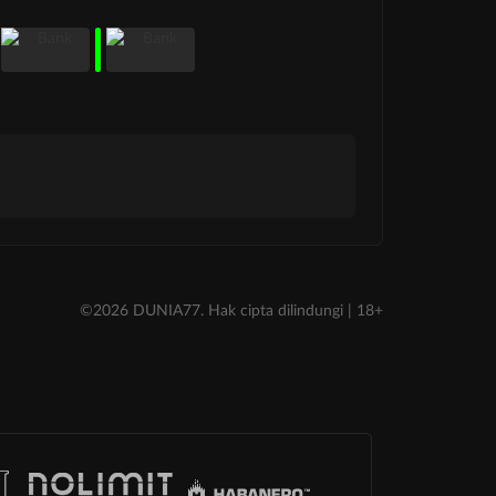
©2026 DUNIA77. Hak cipta dilindungi | 18+