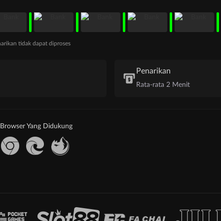
arikan tidak dapat diproses
Penarikan
Rata-rata 2 Menit
Browser Yang Didukung