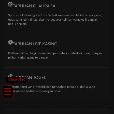
TARUHAN OLAHRAGA
Sportsbook Gaming Platform Terbaik menawarkan lebih banyak game,
odds yang lebih tinggi, dan menyediakan pilihan yang lebih banyak
untuk pemain.
TARUHAN LIVE KASINO
Platform Pilihan bagi perusahaan-perusahaan terbaik di dunia, dengan
pilihan variasi game terbanyak
TARUHAN TOGEL
Click Me!
Platform togel yang menarik dari perusahan terbaik di dunia yang
menawarkan hadiah kemenangan besar