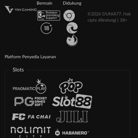
Bermain
Didukung
©2026 DUNIA77. Hak
cipta dilindungi | 18+
Platform Penyedia Layanan
Slots