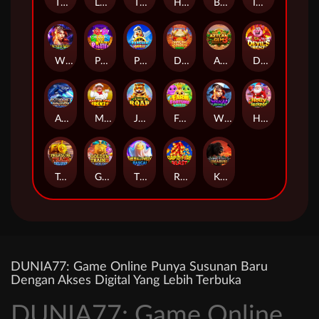
Thunder Lord
LORD OF THE GODS
THE PENGUINS
HAMMER OF THUNDER
BUILDER'S FRENZY
INFECTED ZONE
Wicked Wins: Crystals
PIGGIES WEALTHY ANGELIC
PENGUIN QUEST
Dancing Golden Drums
AZTLAN GEMS3
Devil’s Frenzy
Astro Rift Bonanza
MASTER CHEF FRENZY
JUNGLE ROAR
Farm Fortune Wheel
WICKED RICHES
Holly Jackpot
Treasure Train Deluxe
Golden Train Ⅲ: Black Ore
The Halloween Rascal
RAPID FIRE BLAST
King Kong Treasure
DUNIA77: Game Online Punya Susunan Baru
Dengan Akses Digital Yang Lebih Terbuka
DUNIA77: Game Online