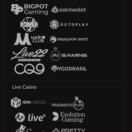
Live Casino