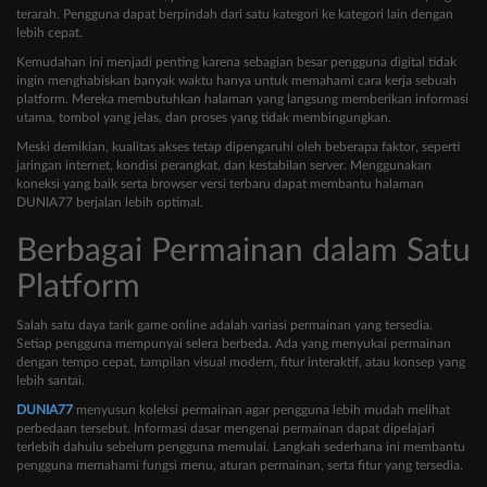
terarah. Pengguna dapat berpindah dari satu kategori ke kategori lain dengan
lebih cepat.
Kemudahan ini menjadi penting karena sebagian besar pengguna digital tidak
ingin menghabiskan banyak waktu hanya untuk memahami cara kerja sebuah
platform. Mereka membutuhkan halaman yang langsung memberikan informasi
utama, tombol yang jelas, dan proses yang tidak membingungkan.
Meski demikian, kualitas akses tetap dipengaruhi oleh beberapa faktor, seperti
jaringan internet, kondisi perangkat, dan kestabilan server. Menggunakan
koneksi yang baik serta browser versi terbaru dapat membantu halaman
DUNIA77 berjalan lebih optimal.
Berbagai Permainan dalam Satu
Platform
Salah satu daya tarik game online adalah variasi permainan yang tersedia.
Setiap pengguna mempunyai selera berbeda. Ada yang menyukai permainan
dengan tempo cepat, tampilan visual modern, fitur interaktif, atau konsep yang
lebih santai.
DUNIA77
menyusun koleksi permainan agar pengguna lebih mudah melihat
perbedaan tersebut. Informasi dasar mengenai permainan dapat dipelajari
terlebih dahulu sebelum pengguna memulai. Langkah sederhana ini membantu
pengguna memahami fungsi menu, aturan permainan, serta fitur yang tersedia.