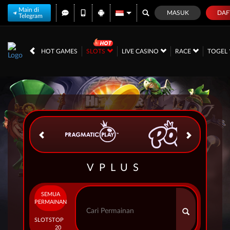
Main di
MASUK
DAF
Telegram
IDR
12,675,578,
HOT GAMES
SLOTS
LIVE CASINO
RACE
TOGEL
VPLUS
SEMUA
PERMAINAN
SLOTS
TOP
20