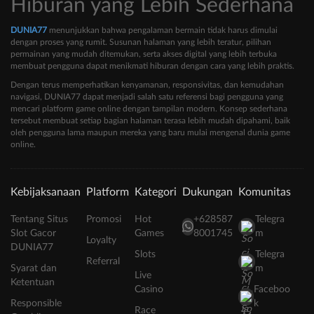
Hiburan yang Lebih Sederhana
DUNIA77
menunjukkan bahwa pengalaman bermain tidak harus dimulai
dengan proses yang rumit. Susunan halaman yang lebih teratur, pilihan
permainan yang mudah ditemukan, serta akses digital yang lebih terbuka
membuat pengguna dapat menikmati hiburan dengan cara yang lebih praktis.
Dengan terus memperhatikan kenyamanan, responsivitas, dan kemudahan
navigasi, DUNIA77 dapat menjadi salah satu referensi bagi pengguna yang
mencari platform game online dengan tampilan modern. Konsep sederhana
tersebut membuat setiap bagian halaman terasa lebih mudah dipahami, baik
oleh pengguna lama maupun mereka yang baru mulai mengenal dunia game
online.
Kebijaksanaan
Platform
Kategori
Dukungan
Komunitas
Tentang Situs
Promosi
Hot
+628587
Telegra
Slot Gacor
Games
8001745
m
Loyalty
DUNIA77
Slots
Telegra
Referral
Syarat dan
m
Live
Ketentuan
Casino
Faceboo
Responsible
k
Race