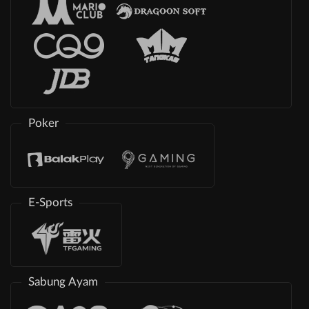
Poker
E-Sports
Sabung Ayam