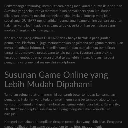
Perkembangan teknologi membuat cara orang menikmati hiburan ikut berubah.
Aktivitas yang sebelumnya membutuhkan banyak persiapan kini dapat
dilakukan langsung melalui perangkat digital. Melalui konsep yang lebih
sederhana, DUNIA77 menghadirkan pengalaman game online dengan susunan
halaman yang lebih rapi, akses yang terbuka, serta pilihan permainan yang
mudah dijangkau oleh pengguna.
Konsep baru yang dibawa DUNIA77 tidak hanya berfokus pada jumlah
permainan. Platform ini juga memperhatikan bagaimana pengguna menemukan
menu, membaca informasi, memilih kategori, dan menjalankan permainan
tanpa harus melewati proses yang terlalu panjang. Susunan yang praktis
tersebut membuat pengalaman digital terasa lebih ringan, khususnya bagi
pengguna yang mengakses melalui smartphone.
Susunan Game Online yang
Lebih Mudah Dipahami
Tampilan sebuah platform memiliki pengaruh besar terhadap kenyamanan
pengguna. Halaman yang terlalu ramai, menu yang bertumpuk, atau tombol
yang sulit ditemukan dapat membuat pengguna kehilangan fokus. Karena itu,
DUNIA77 menerapkan susunan baru yang mengutamakan kemudahan
navigasi.
Kategori permainan ditampilkan dengan pembagian yang lebih jelas. Pengguna
dapat melihat pilihan game berdasarkan tema, fitur, maupun jenis