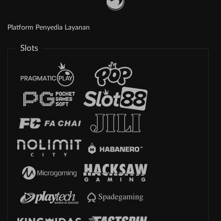
Platform Penyedia Layanan
Slots