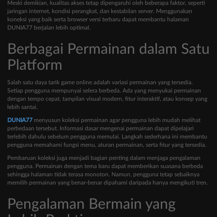
Meski demikian, kualitas akses tetap dipengaruhi oleh beberapa faktor, seperti
jaringan internet, kondisi perangkat, dan kestabilan server. Menggunakan
koneksi yang baik serta browser versi terbaru dapat membantu halaman
DUNIA77 berjalan lebih optimal.
Berbagai Permainan dalam Satu
Platform
Salah satu daya tarik game online adalah variasi permainan yang tersedia.
Setiap pengguna mempunyai selera berbeda. Ada yang menyukai permainan
dengan tempo cepat, tampilan visual modern, fitur interaktif, atau konsep yang
lebih santai.
DUNIA77
menyusun koleksi permainan agar pengguna lebih mudah melihat
perbedaan tersebut. Informasi dasar mengenai permainan dapat dipelajari
terlebih dahulu sebelum pengguna memulai. Langkah sederhana ini membantu
pengguna memahami fungsi menu, aturan permainan, serta fitur yang tersedia.
Pembaruan koleksi juga menjadi bagian penting dalam menjaga pengalaman
pengguna. Permainan dengan tema baru dapat memberikan suasana berbeda
sehingga halaman tidak terasa monoton. Namun, pengguna tetap sebaiknya
memilih permainan yang benar-benar dipahami daripada hanya mengikuti tren.
Pengalaman Bermain yang