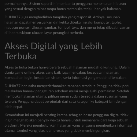
permainannya. Sistem seperti ini membantu pengguna menemukan hiburan
yang sesuai dengan minat tanpa harus membuka terlalu banyak halaman.
DUNIA77 juga menghadirkan tampilan yang responsif. Artinya, susunan
halaman dapat menyesuaikan diri ketika dibuka melalui komputer, tablet,
maupun ponsel. Ukuran gambar, tombol, teks, dan menu tetap dibuat nyaman
dilihat meskipun ukuran layar perangkat berbeda.
Akses Digital yang Lebih
Terbuka
Akses terbuka bukan hanya berarti sebuah halaman mudah dikunjungi. Dalam
dunia game online, akses yang baik juga mencakup kecepatan halaman,
kemudahan login, kestabilan sistem, serta informasi yang mudah ditemukan.
DUNIA77 berusaha menyederhanakan tahapan tersebut. Pengguna tidak perlu
melakukan banyak pengaturan sebelum mulai menjelajahi permainan. Setelah
membuka halaman utama, pilihan menu sudah tersedia dalam susunan yang
terarah. Pengguna dapat berpindah dari satu kategori ke kategori lain dengan
lebih cepat.
Kemudahan ini menjadi penting karena sebagian besar pengguna digital tidak
ingin menghabiskan banyak waktu hanya untuk memahami cara kerja sebuah
platform. Mereka membutuhkan halaman yang langsung memberikan informasi
utama, tombol yang jelas, dan proses yang tidak membingungkan.