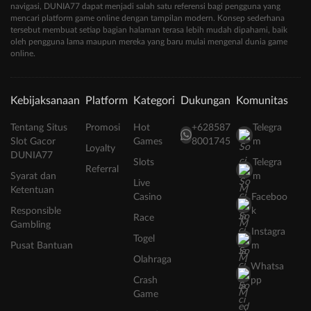
navigasi, DUNIA77 dapat menjadi salah satu referensi bagi pengguna yang
mencari platform game online dengan tampilan modern. Konsep sederhana
tersebut membuat setiap bagian halaman terasa lebih mudah dipahami, baik
oleh pengguna lama maupun mereka yang baru mulai mengenal dunia game
online.
Kebijaksanaan
Platform
Kategori
Dukungan
Komunitas
Tentang Situs
Promosi
Hot
+628587
Telegra
Slot Gacor
Games
8001745
m
Loyalty
DUNIA77
Slots
Telegra
Referral
Syarat dan
m
Live
Ketentuan
Casino
Faceboo
Responsible
k
Race
Gambling
Instagra
Togel
Pusat Bantuan
m
Olahraga
Whatsa
Crash
pp
Game