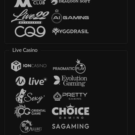
Live Casino