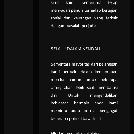
situs kami, sementara tetap
menyadari penuh terhadap kerugian
sosial dan keuangan yang terkait
dengan masalah perjudian.
SELALU DALAM KENDALI
Sementara mayoritas dari pelanggan
kami bermain dalam kemampuan
mereka namun untuk beberapa
orang akan lebih sulit membatasi
diri. Untuk mengendalikan
kebiasaan bermain anda kami
meminta anda untuk mengingat
beberapa poin di bawah ini: