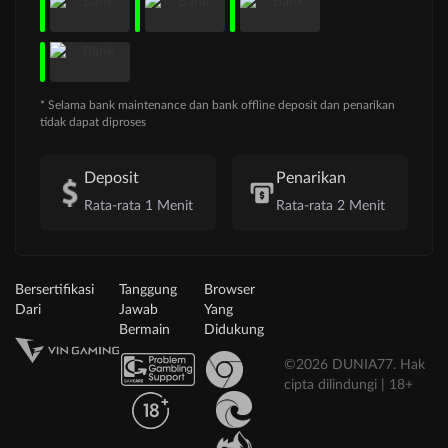
* Selama bank maintenance dan bank offline deposit dan penarikan
tidak dapat diproses
Deposit
Penarikan
Rata-rata 1 Menit
Rata-rata 2 Menit
Bersertifikasi
Tanggung
Browser
Dari
Jawab
Yang
Bermain
Didukung
©2026 DUNIA77. Hak
cipta dilindungi | 18+