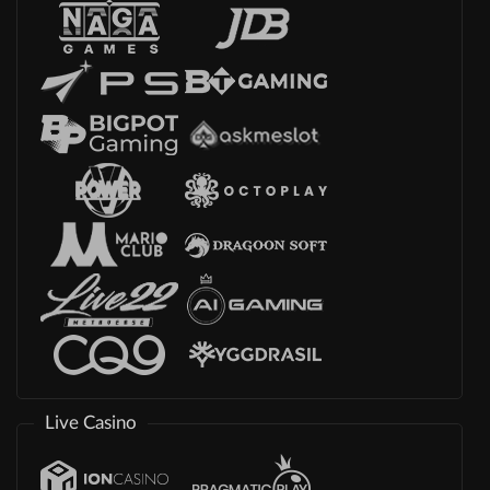
Live Casino