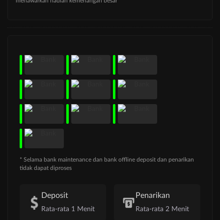
menawarkan hadiah kemenangan besar
* Selama bank maintenance dan bank offline deposit dan penarikan
tidak dapat diproses
Deposit
Penarikan
Rata-rata 1 Menit
Rata-rata 2 Menit