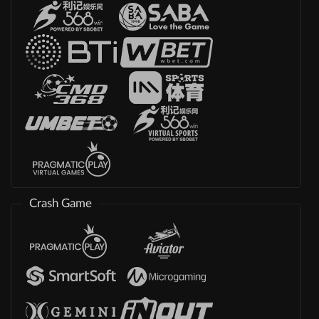
Crash Game