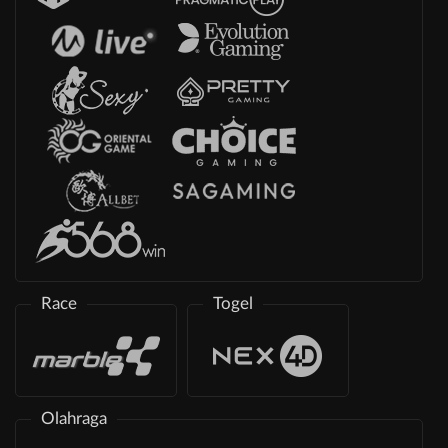
Race
Togel
Olahraga