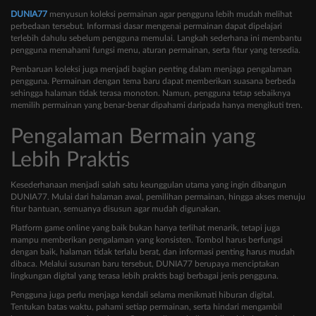
DUNIA77
menyusun koleksi permainan agar pengguna lebih mudah melihat
perbedaan tersebut. Informasi dasar mengenai permainan dapat dipelajari
terlebih dahulu sebelum pengguna memulai. Langkah sederhana ini membantu
pengguna memahami fungsi menu, aturan permainan, serta fitur yang tersedia.
Pembaruan koleksi juga menjadi bagian penting dalam menjaga pengalaman
pengguna. Permainan dengan tema baru dapat memberikan suasana berbeda
sehingga halaman tidak terasa monoton. Namun, pengguna tetap sebaiknya
memilih permainan yang benar-benar dipahami daripada hanya mengikuti tren.
Pengalaman Bermain yang
Lebih Praktis
Kesederhanaan menjadi salah satu keunggulan utama yang ingin dibangun
DUNIA77. Mulai dari halaman awal, pemilihan permainan, hingga akses menuju
fitur bantuan, semuanya disusun agar mudah digunakan.
Platform game online yang baik bukan hanya terlihat menarik, tetapi juga
mampu memberikan pengalaman yang konsisten. Tombol harus berfungsi
dengan baik, halaman tidak terlalu berat, dan informasi penting harus mudah
dibaca. Melalui susunan baru tersebut, DUNIA77 berupaya menciptakan
lingkungan digital yang terasa lebih praktis bagi berbagai jenis pengguna.
Pengguna juga perlu menjaga kendali selama menikmati hiburan digital.
Tentukan batas waktu, pahami setiap permainan, serta hindari mengambil