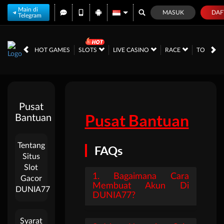
Main di
MASUK
DAF
Telegram
HOT GAMES
SLOTS
LIVE CASINO
RACE
TOGEL
Pusat
Pusat Bantuan
Bantuan
Tentang
FAQs
Situs
Slot
1. Bagaimana Cara
Gacor
Membuat Akun Di
DUNIA77
DUNIA77?
Syarat