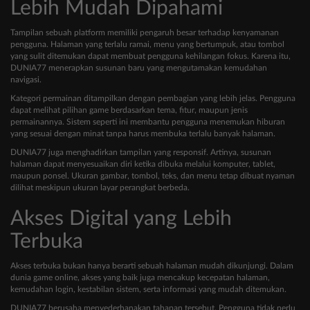
Lebih Mudah Dipahami
Tampilan sebuah platform memiliki pengaruh besar terhadap kenyamanan
pengguna. Halaman yang terlalu ramai, menu yang bertumpuk, atau tombol
yang sulit ditemukan dapat membuat pengguna kehilangan fokus. Karena itu,
DUNIA77 menerapkan susunan baru yang mengutamakan kemudahan
navigasi.
Kategori permainan ditampilkan dengan pembagian yang lebih jelas. Pengguna
dapat melihat pilihan game berdasarkan tema, fitur, maupun jenis
permainannya. Sistem seperti ini membantu pengguna menemukan hiburan
yang sesuai dengan minat tanpa harus membuka terlalu banyak halaman.
DUNIA77 juga menghadirkan tampilan yang responsif. Artinya, susunan
halaman dapat menyesuaikan diri ketika dibuka melalui komputer, tablet,
maupun ponsel. Ukuran gambar, tombol, teks, dan menu tetap dibuat nyaman
dilihat meskipun ukuran layar perangkat berbeda.
Akses Digital yang Lebih
Terbuka
Akses terbuka bukan hanya berarti sebuah halaman mudah dikunjungi. Dalam
dunia game online, akses yang baik juga mencakup kecepatan halaman,
kemudahan login, kestabilan sistem, serta informasi yang mudah ditemukan.
DUNIA77 berusaha menyederhanakan tahapan tersebut. Pengguna tidak perlu