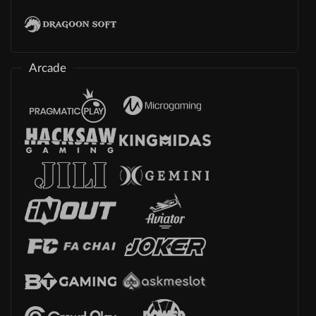
Arcade