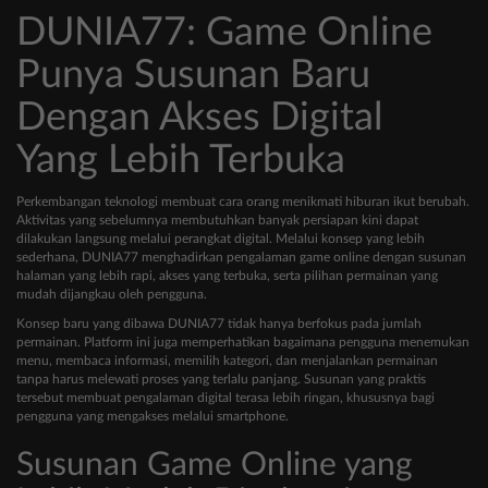
DUNIA77: Game Online
Punya Susunan Baru
Dengan Akses Digital
Yang Lebih Terbuka
Perkembangan teknologi membuat cara orang menikmati hiburan ikut berubah.
Aktivitas yang sebelumnya membutuhkan banyak persiapan kini dapat
dilakukan langsung melalui perangkat digital. Melalui konsep yang lebih
sederhana, DUNIA77 menghadirkan pengalaman game online dengan susunan
halaman yang lebih rapi, akses yang terbuka, serta pilihan permainan yang
mudah dijangkau oleh pengguna.
Konsep baru yang dibawa DUNIA77 tidak hanya berfokus pada jumlah
permainan. Platform ini juga memperhatikan bagaimana pengguna menemukan
menu, membaca informasi, memilih kategori, dan menjalankan permainan
tanpa harus melewati proses yang terlalu panjang. Susunan yang praktis
tersebut membuat pengalaman digital terasa lebih ringan, khususnya bagi
pengguna yang mengakses melalui smartphone.
Susunan Game Online yang