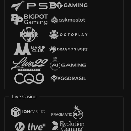
Live Casino