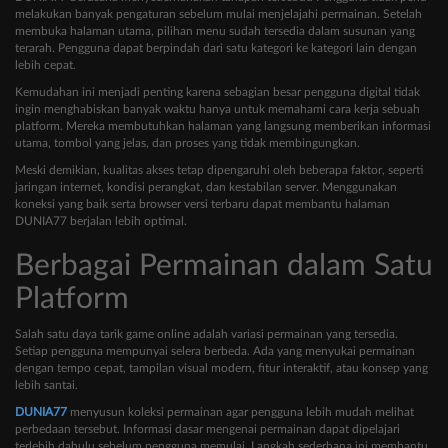
melakukan banyak pengaturan sebelum mulai menjelajahi permainan. Setelah
membuka halaman utama, pilihan menu sudah tersedia dalam susunan yang
terarah. Pengguna dapat berpindah dari satu kategori ke kategori lain dengan
lebih cepat.
Kemudahan ini menjadi penting karena sebagian besar pengguna digital tidak
ingin menghabiskan banyak waktu hanya untuk memahami cara kerja sebuah
platform. Mereka membutuhkan halaman yang langsung memberikan informasi
utama, tombol yang jelas, dan proses yang tidak membingungkan.
Meski demikian, kualitas akses tetap dipengaruhi oleh beberapa faktor, seperti
jaringan internet, kondisi perangkat, dan kestabilan server. Menggunakan
koneksi yang baik serta browser versi terbaru dapat membantu halaman
DUNIA77 berjalan lebih optimal.
Berbagai Permainan dalam Satu
Platform
Salah satu daya tarik game online adalah variasi permainan yang tersedia.
Setiap pengguna mempunyai selera berbeda. Ada yang menyukai permainan
dengan tempo cepat, tampilan visual modern, fitur interaktif, atau konsep yang
lebih santai.
DUNIA77
menyusun koleksi permainan agar pengguna lebih mudah melihat
perbedaan tersebut. Informasi dasar mengenai permainan dapat dipelajari
terlebih dahulu sebelum pengguna memulai. Langkah sederhana ini membantu